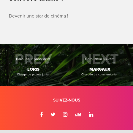
Devenir une star de cinéma !
PREV
NEXT
Baroudeur précédent
Baroudeur suivant
LORIS
MARGAUX
Chargé de projets junior
Chargée de communication
SUIVEZ-NOUS