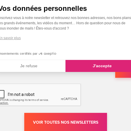
Vos données personnelles
nscrivez-vous à notre newsletter et retrouvez nos bonnes adresses, nos bons plans
J'accepte
es grands événements, les vidéos du moment… Hors de question pour nous de
ous inonder de mails ! Êtes-vous d'accord ?
le
n savoir plus
recueillement
nsentements certifiés par
de
mes
Je refuse
J'accepte
OK
eptio consent
données
personnelles
VOIR TOUTES NOS NEWSLETTERS