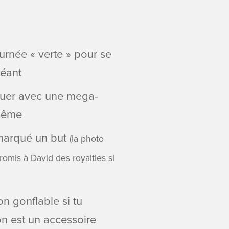
urnée « verte » pour se
Géant
jouer avec une mega-
-même
 marqué un but
(la photo
promis à David des royalties si
n gonflable si tu
on est un accessoire