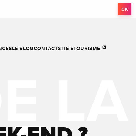
OK
NCES
LE BLOG
CONTACT
SITE ETOURISME
EK-END ?