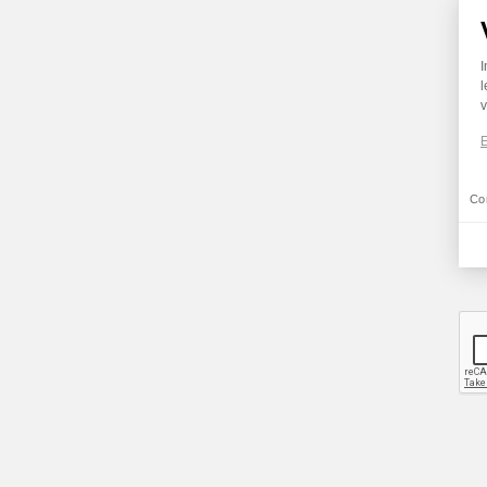
I
l
v
E
Co
Ax